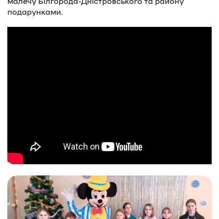
малечу Білгорода-Дністровського та району
подарунками.