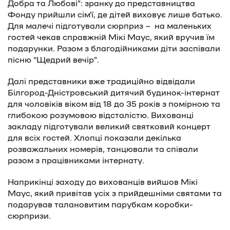
Добра та Любові”: зранку до представництва
Фонду прийшли сім’ї, де дітей виховує лише батько.
Для малечі підготували сюрприз – на маленьких
гостей чекав справжній Мікі Маус, який вручив їм
подарунки. Разом з благодійниками діти заспівали
пісню “Щедрий вечір”.
Далі представники вже традиційно відвідали
Білгород-Дністровський дитячий будинок-інтернат
для чоловіків віком від 18 до 35 років з помірною та
глибокою розумовою відсталістю. Вихованці
закладу підготували великий святковий концерт
для всіх гостей. Хлопці показали декілька
розважальних номерів, танцювали та співали
разом з працівниками інтернату.
Наприкінці заходу до вихованців вийшов Мікі
Маус, який привітав усіх з прийдешніми святами та
подарував талановитим парубкам коробки-
сюрпризи.