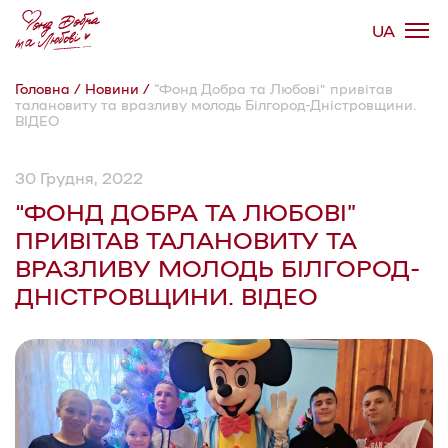
UA
Головна
/
Новини
/
“Фонд Добра та Любові” привітав
талановиту та вразливу молодь Білгород-Дністровщини.
Про фонд
ВІДЕО
30 Грудня, 2022
Напрямки
“ФОНД ДОБРА ТА ЛЮБОВІ”
ПРИВІТАВ ТАЛАНОВИТУ ТА
Кейси
ВРАЗЛИВУ МОЛОДЬ БІЛГОРОД-
ДНІСТРОВЩИНИ. ВІДЕО
Новини
Контакти