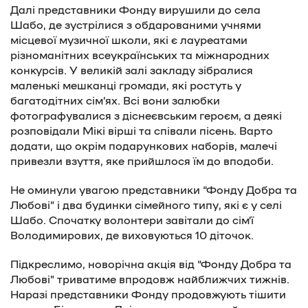
Далі представники Фонду вирушили до села
Шабо, де зустрілися з обдарованими учнями
місцевої музичної школи, які є лауреатами
різноманітних всеукраїнських та міжнародних
конкурсів. У великій залі закладу зібралися
маленькі мешканці громади, які ростуть у
багатодітних сім’ях. Всі вони залюбки
фотографувалися з діснеєвським героєм, а деякі
розповідали Мікі вірші та співали пісень. Варто
додати, що окрім подарункових наборів, малечі
привезли взуття, яке прийшлося їм до вподоби.
Не оминули увагою представники “Фонду Добра та
Любові” і два будинки сімейного типу, які є у селі
Шабо. Спочатку волонтери завітали до сім’ї
Володимирових, де виховуються 10 діточок.
Підкреслимо, новорічна акція від “Фонду Добра та
Любові” триватиме впродовж найближчих тижнів.
Наразі представники Фонду продовжують тішити